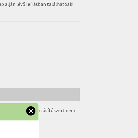
ap alján lévő leírásban találhatóak!
✕
eres, bag-in-box)
tartósítószert nem