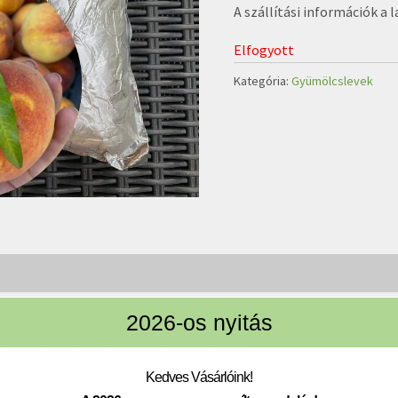
A szállítási információk a l
Elfogyott
Kategória:
Gyümölcslevek
lcsből készülnek. A speciális csomagolásnak köszönhetően (
3 lit
2026-os nyitás
 egyéb adalékanyagot nem tartalmaznak.
Kedves Vásárlóink!
k válassza ki azt a csütörtököt, amelyre a szállítást várja.