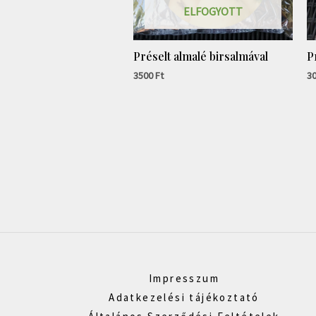
ELFOGYOTT
Préselt almalé birsalmával
P
3500
Ft
3
Impresszum
Adatkezelési tájékoztató