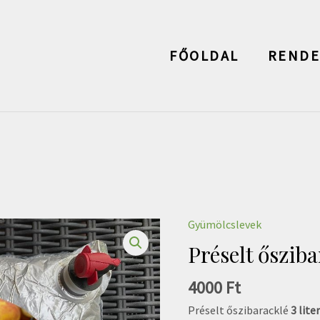
modal-check
FŐOLDAL
RENDE
Gyümölcslevek
Préselt ősziba
4000
Ft
Préselt őszibaracklé
3 lite