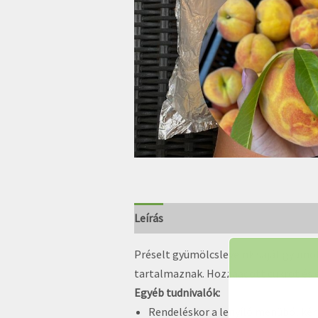
Leírás
Préselt gyümölcsleveink saját gyümö
tartalmaznak. Hozzáadott cukrot és
Egyéb tudnivalók:
Rendeléskor a lenyíló menüből kérjü