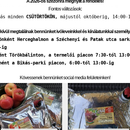
A 2026-os szezonra megnyílt a rendelés!
ütörtöki
napján szállítjuk ki
a rendeléseket
14:00-tól 19:00-ig
.
Fontos változások:
állításhoz
kedd 16:00-ig
szükséges leadni a rendelést.
tás minden
CSÜTÖRTÖKÖN,
májustól októberig, 14:00-1
sekre
: Budaörs, Budapest (II., IX., XI., XII., XVIII., XIX., XX., XXI., XXII.
zigetszentmiklós, Taksony, Tárnok, Tököl,
kívül megtalálnak bennünket ivóleveinkkel és kínálatunkkal személ
Tordas,Gyúró,Martonvásár,Baracska,Kajászó,Százhalombatta
önként Herceghalmon a Széchenyi és Patak utca sark
len és telefonon fogadunk el, a következő szállítási napot megel
-ig
ént Törökbálinton, a termelői piacon 7:30-tól 13:0
nént a Bikás-parki piacon, 6:00-tól 13:00-ig
Kövessenek bennünket social media felületeinken!