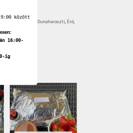
9:00 között
, XXIII. kerület), Diósd, Dunaharaszti, Érd,
yesen:
án 16:00-
őző kedd 16:00-ig.
0-ig