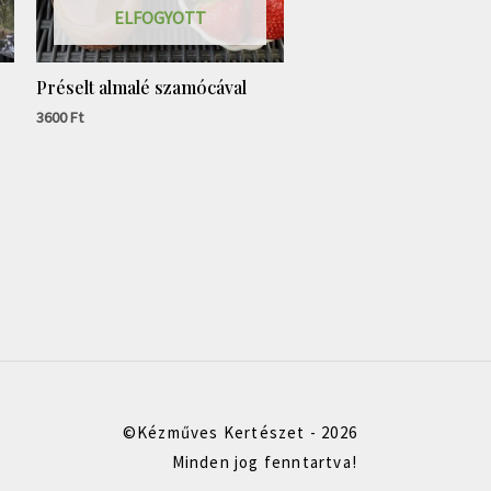
ELFOGYOTT
Préselt almalé szamócával
3600
Ft
©Kézműves Kertészet - 2026
Minden jog fenntartva!