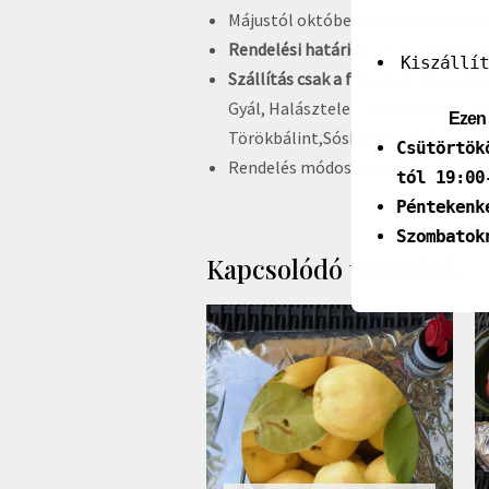
Májustól októberig minden hét
cs
Rendelési határidő:
csütörtöki kisz
Kiszállí
Szállítás csak a felsorolt települé
Gyál, Halásztelek, Szigethalom, S
Ezen 
Törökbálint,Sóskút,Pusztazámor,
Csütörtök
Rendelés módosításokat csak e-mai
tól 19:00
Péntekenk
Szombatok
Kapcsolódó termékek