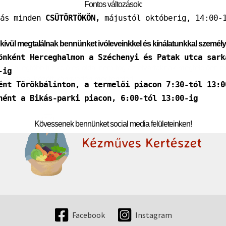
Fontos változások:
tás minden
CSÜTÖRTÖKÖN,
májustól októberig, 14:00-1
kívül megtalálnak bennünket ivóleveinkkel és kínálatunkkal személ
önként Herceghalmon a Széchenyi és Patak utca sark
át, a legtöbb funkció és oldal nem fog az elvártaknak megfelelően m
-ig
 beállításai között könnyedén megteheted.
ént Törökbálinton, a termelői piacon 7:30-tól 13:0
nént a Bikás-parki piacon, 6:00-tól 13:00-ig
Kövessenek bennünket social media felületeinken!
Facebook
Instagram