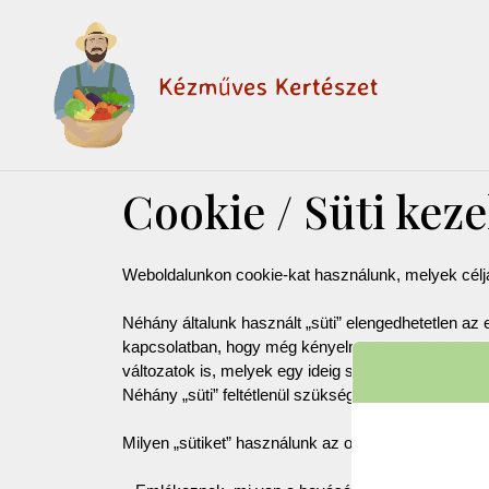
Cookie / Süti keze
Weboldalunkon cookie-kat használunk, melyek célja
Néhány általunk használt „süti” elengedhetetlen a
kapcsolatban, hogy még kényelmesebb és hasznosabb
változatok is, melyek egy ideig számítógépeden m
Néhány „süti” feltétlenül szükséges az oldal műkö
Milyen „sütiket” használunk az oldalunkon?