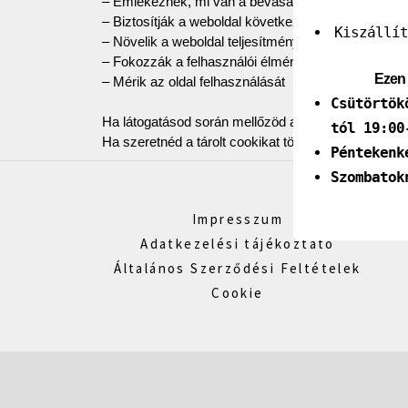
– Emlékeznek, mi van a bevásárlókosaradban
– Biztosítják a weboldal következetes megjelenését
Kiszállí
– Növelik a weboldal teljesítményét
– Fokozzák a felhasználói élményt
Ezen 
– Mérik az oldal felhasználását
Csütörtök
Ha látogatásod során mellőzöd a Cookie-k használat
tól 19:00
Ha szeretnéd a tárolt cookikat törölni, a böngésződ
Péntekenk
Szombatok
Impresszum
Adatkezelési tájékoztató
Általános Szerződési Feltételek
Cookie