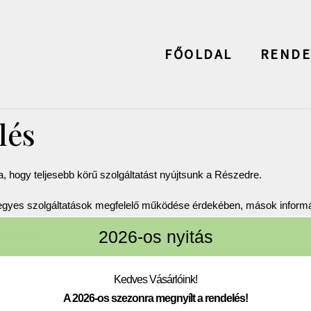
modal-check
FŐOLDAL
RENDE
lés
, hogy teljesebb körű szolgáltatást nyújtsunk a Részedre.
z egyes szolgáltatások megfelelő működése érdekében, mások informác
 oldalt hozhassunk létre. Vannak átmeneti „sütik” , amik eltűnnek
2026-os nyitás
aradnak. 
déséhez, míg másokat a teljesítmény és a felhasználói élmény növel
Kedves Vásárlóink!
A 2026-os szezonra megnyílt a rendelés!