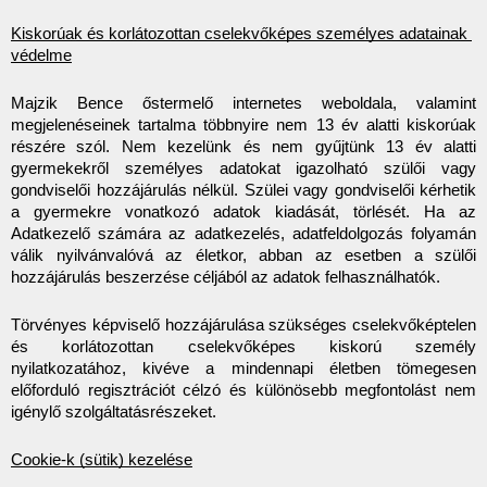
Kiskorúak és korlátozottan cselekvőképes személyes adatainak 
védelme
Majzik Bence őstermelő internetes weboldala, valamint 
megjelenéseinek tartalma többnyire nem 13 év alatti kiskorúak 
részére szól. Nem kezelünk és nem gyűjtünk 13 év alatti 
gyermekekről személyes adatokat igazolható szülői vagy 
gondviselői hozzájárulás nélkül. Szülei vagy gondviselői kérhetik 
a gyermekre vonatkozó adatok kiadását, törlését. Ha az 
Adatkezelő számára az adatkezelés, adatfeldolgozás folyamán 
válik nyilvánvalóvá az életkor, abban az esetben a szülői 
hozzájárulás beszerzése céljából az adatok felhasználhatók.
Törvényes képviselő hozzájárulása szükséges cselekvőképtelen 
és korlátozottan cselekvőképes kiskorú személy 
nyilatkozatához, kivéve a mindennapi életben tömegesen 
előforduló regisztrációt célzó és különösebb megfontolást nem 
igénylő szolgáltatásrészeket.
Cookie-k (sütik) kezelése