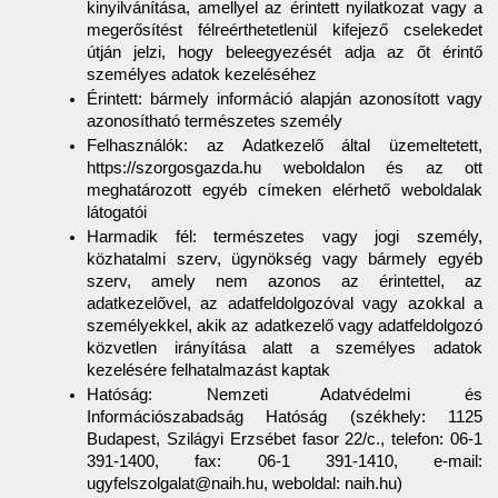
kinyilvánítása, amellyel az érintett nyilatkozat vagy a 
megerősítést félreérthetetlenül kifejező cselekedet 
útján jelzi, hogy beleegyezését adja az őt érintő 
személyes adatok kezeléséhez
Érintett: bármely információ alapján azonosított vagy 
azonosítható természetes személy
Felhasználók: az Adatkezelő által üzemeltetett, 
https://szorgosgazda.hu weboldalon és az ott 
meghatározott egyéb címeken elérhető weboldalak 
látogatói
Harmadik fél: természetes vagy jogi személy, 
közhatalmi szerv, ügynökség vagy bármely egyéb 
szerv, amely nem azonos az érintettel, az 
adatkezelővel, az adatfeldolgozóval vagy azokkal a 
személyekkel, akik az adatkezelő vagy adatfeldolgozó 
közvetlen irányítása alatt a személyes adatok 
kezelésére felhatalmazást kaptak
Hatóság: Nemzeti Adatvédelmi és 
Információszabadság Hatóság (székhely: 1125 
Budapest, Szilágyi Erzsébet fasor 22/c., telefon: 06-1 
391-1400, fax: 06-1 391-1410, e-mail: 
ugyfelszolgalat@naih.hu, weboldal: naih.hu)