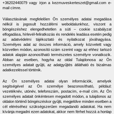
+36202440079 vagy írjon a kezmuveskerteszet@gmail.com e-
mail címre.
Választásának megfelelően Ön személyes adatai megadása 
nélkül is jogosult hozzáférni weboldalunkhoz, viszont a 
böngészéshez elengedhetetlen a süti – cookie szabályzat 
elfogadása, hírlevél-feliratkozás és rendelés leadása esetén pedig 
az adatvédelmi tájékoztató és nyilatkozat jóváhagyása. 
Személyes adat az összes információ, amely közvetett vagy 
közvetlen módon, azonosító szám szerint vagy az ehhez tartozó 
adatok alapján azonosítható természetes személyre vonatkozik. 
Abban az esetben, hogyha az oldal Tulajdonosa az Ön 
személyes adatait gyűjti, az adatgyűjtés átlátható és bizalmas 
adatkezeléssel történik.
Az Ön személyes adatai olyan információk, amelyek 
segítségével az Ön személye beazonosítható, például: 
vezetéknév, utónév, telefonszám, postacím, e-mail cím. Az Ön 
személyes adatait önkéntesen megadott módon, a tulajdonos az 
oldalon történő böngészéskor gyűjti, megjelölve minden esetben a 
cél eléréséhez szükségszerűen megadandó adatokat. Ha nem 
kívánja megadni ezen adatokat, akkor nem férhet hozzá a honlap 