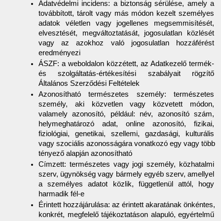
Adatvédelmi incidens: a biztonság sérülése, amely a 
továbbított, tárolt vagy más módon kezelt személyes 
adatok véletlen vagy jogellenes megsemmisítését, 
elvesztését, megváltoztatását, jogosulatlan közlését 
vagy az azokhoz való jogosulatlan hozzáférést 
eredményezi
ÁSZF: a weboldalon közzétett, az Adatkezelő termék- 
és szolgáltatás-értékesítési szabályait rögzítő 
Általános Szerződési Feltételek
Azonosítható természetes személy: természetes 
személy, aki közvetlen vagy közvetett módon, 
valamely azonosító, például: név, azonosító szám, 
helymeghatározó adat, online azonosító, fizikai, 
fiziológiai, genetikai, szellemi, gazdasági, kulturális 
vagy szociális azonosságára vonatkozó egy vagy több 
tényező alapján azonosítható
Címzett: természetes vagy jogi személy, közhatalmi 
szerv, ügynökség vagy bármely egyéb szerv, amellyel 
a személyes adatot közlik, függetlenül attól, hogy 
harmadik fél-e
Érintett hozzájárulása: az érintett akaratának önkéntes, 
konkrét, megfelelő tájékoztatáson alapuló, egyértelmű 