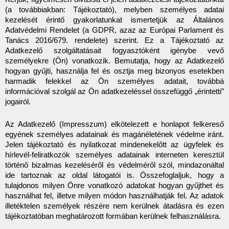
(a továbbiakban: Tájékoztató), melyben személyes adatai 
kezelését érintő gyakorlatunkat ismertetjük az Általános 
Adatvédelmi Rendelet (a GDPR, azaz az Európai Parlament és 
Tanács 2016/679. rendelete) szerint. Ez a Tájékoztató az 
Adatkezelő szolgáltatásait fogyasztóként igénybe vevő 
személyekre (Ön) vonatkozik. Bemutatja, hogy az Adatkezelő 
hogyan gyűjti, használja fel és osztja meg bizonyos esetekben 
harmadik felekkel az Ön személyes adatait, továbbá 
információval szolgál az Ön adatkezeléssel összefüggő „érintetti” 
jogairól.
Az Adatkezelő (Impresszum) elkötelezett e honlapot felkereső 
egyének személyes adatainak és magánéletének védelme iránt. 
Jelen tájékoztató és nyilatkozat mindenekelőtt az ügyfelek és 
hírlevél-feliratkozók személyes adatainak interneten keresztül 
történő bizalmas kezeléséről és védelméről szól, mindazonáltal 
ide tartoznak az oldal látogatói is. Összefoglaljuk, hogy a 
tulajdonos milyen Önre vonatkozó adatokat hogyan gyűjthet és 
használhat fel, illetve milyen módon használhatják fel. Az adatok 
illetéktelen személyek részére nem kerülnek átadásra és ezen 
tájékoztatóban meghatározott formában kerülnek felhasználásra.