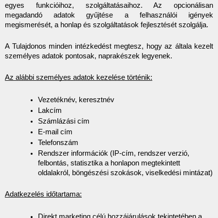
egyes funkcióihoz, szolgáltatásaihoz. Az opcionálisan 
megadandó adatok gyűjtése a felhasználói igények 
megismerését, a honlap és szolgáltatások fejlesztését szolgálja.
A Tulajdonos minden intézkedést megtesz, hogy az általa kezelt 
személyes adatok pontosak, naprakészek legyenek.
Az alábbi személyes adatok kezelése történik:
Vezetéknév, keresztnév 
Lakcím
Számlázási cím
E-mail cím
Telefonszám
Rendszer információk (IP-cím, rendszer verzió, 
felbontás, statisztika a honlapon megtekintett 
oldalakról, böngészési szokások, viselkedési mintázat)
Adatkezelés időtartama:
Direkt marketing célú hozzájárulások tekintetében a 