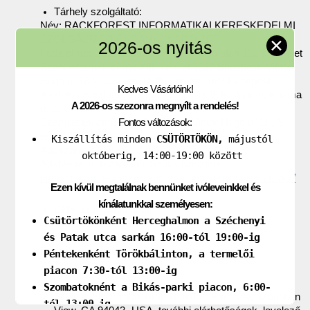
Tárhely szolgáltató:
Név: RACKFOREST INFORMATIKAI KERESKEDELMI 
SZOLGÁLTATÓ ÉS TANÁCSADÓ ZRT.
✕
2026-os nyitás
Iroda címe: 1132 Budapest,Victor Hugo utca 11., 5. emelet
Szervertermek címe: XIII. kerület 1132 Budapest, Victor 
Hugo u. 18-22., 3. em. | VIII. kerület 1087 Budapest, 
Kedves Vásárlóink!
Asztalos Sándor u. 13. | X. kerület 1108 Budapest, Kozma 
A 2026-os szezonra megnyílt a rendelés!
u. 2.
Számlázási cím: 1132 Budapest, Victor Hugo u. 11., 5. 
Fontos változások:
em. B05001
Kiszállítás minden
CSÜTÖRTÖKÖN,
májustól
Adószám: 32056842-2-41
októberig, 14:00-19:00 között
Adatvédelmi tisztviselő: Szűcs Krisztina
https://rackforest.com/kapcsolat/adatvedelmi-iranyelvek/
Ezen kívül megtalálnak bennünket ivóleveinkkel és
kínálatunkkal személyesen:
DNS szolgáltató adatai: 
Csütörtökönként Herceghalmon a Széchenyi
Név: BlazeArts Kft 
és Patak utca sarkán 16:00-tól 19:00-ig
Székhely: 1096 Budapest, Thaly Kálmán utca 39. 
Elérhetőség: +36 1 6105508, webmail.forpsi.hu 
Péntekenként Törökbálinton, a termelői
Weboldal: forpsi.hu
piacon 7:30-tól 13:00-ig
Szombatoknént a Bikás-parki piacon, 6:00-
Google Inc.: 1600 Amphitheatre Parkway, Mountain 
tól 13:00-ig