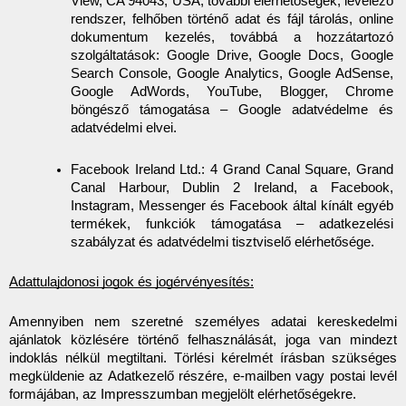
View, CA 94043, USA, további elérhetőségek, levelező 
rendszer, felhőben történő adat és fájl tárolás, online 
Kövessenek bennünket social media felületeinken!
dokumentum kezelés, továbbá a hozzátartozó 
szolgáltatások: Google Drive, Google Docs, Google 
Search Console, Google Analytics, Google AdSense, 
Google AdWords, YouTube, Blogger, Chrome 
böngésző támogatása – Google adatvédelme és 
adatvédelmi elvei.
Facebook Ireland Ltd.: 4 Grand Canal Square, Grand 
Canal Harbour, Dublin 2 Ireland, a Facebook, 
Instagram, Messenger és Facebook által kínált egyéb 
termékek, funkciók támogatása – adatkezelési 
szabályzat és adatvédelmi tisztviselő elérhetősége.
Adattulajdonosi jogok és jogérvényesítés:
Amennyiben nem szeretné személyes adatai kereskedelmi 
ajánlatok közlésére történő felhasználását, joga van mindezt 
indoklás nélkül megtiltani. Törlési kérelmét írásban szükséges 
megküldenie az Adatkezelő részére, e-mailben vagy postai levél 
formájában, az Impresszumban megjelölt elérhetőségekre.