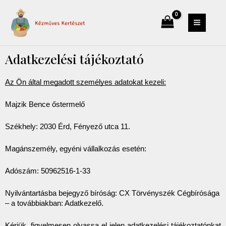
modal-check
Adatkezelési tájékoztató
Az Ön által megadott személyes adatokat kezeli:
Majzik Bence őstermelő
Székhely: 2030 Érd, Fényező utca 11.
Magánszemély, egyéni vállalkozás esetén:
Adószám: 50962516-1-33
Nyilvántartásba bejegyző bíróság: CX Törvényszék Cégbírósága 
– a továbbiakban: Adatkezelő.
Kérjük, figyelmesen olvassa el jelen adatkezelési tájékoztatónkat 