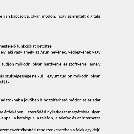
ze van kapcsolva, olyan módon, hogy az érintett digitális 
 megfelelő funkciókat betöltse 
mély, aki vagy amely az Árun nevének, védjegyének vagy 
tt tudjon működni olyan hardverrel és szoftverrel, amely 
akítás szükségessége nélkül – együtt tudjon működni olyan 
nálják 
tt adatoknak a jövőben is hozzáférhető módon és az adat 
e érdekében – szerződési nyilatkozat megtételére. Ilyen 
pal, a katalógus, a telefon, a telefax és az internetes 
ezett távértékesítési rendszer keretében a felek egyidejű 