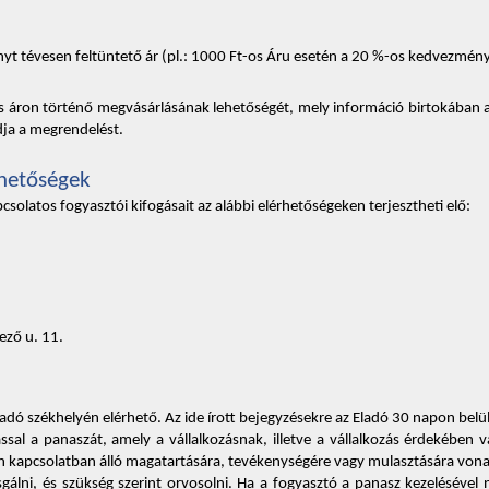
 tévesen feltüntető ár (pl.: 1000 Ft-os Áru esetén a 20 %-os kedvezmény fe
lós áron történő megvásárlásának lehetőségét, mely információ birtokában a
a a megrendelést. 
ehetőségek 
solatos fogyasztói kifogásait az alábbi elérhetőségeken terjesztheti elő: 
ező u. 11.
adó székhelyén elérhető. Az ide írott bejegyzésekre az Eladó 30 napon belül 
ssal a panaszát, amely a vállalkozásnak, illetve a vállalkozás érdekében v
len kapcsolatban álló magatartására, tevékenységére vagy mulasztására vona
sgálni, és szükség szerint orvosolni. Ha a fogyasztó a panasz kezelésével 