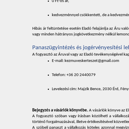
0 Ft-os ár, 
kedvezménnyel csökkentett, de a kedvezményt
Hibás ár feltüntetése esetén Eladó felajánlja az Áru va
vagy minden hátrányos jogkövetkezmény nélkül lemondj
Panaszügyintézés és jogérvényesítési l
A fogyasztó az Áruval vagy az Eladó tevékenységével kapc
E-mail: kezmuveskerteszet@gmail.com
Telefon: +36 20 2440079
Levelezési cím: Majzik Bence, 2030 Érd, Fény
Bejegyzés a vásárlók könyvébe.
 A vásárlók könyve az El
A fogyasztó szóban vagy írásban közölheti a vállalkozá
történő forgalmazásával, illetve értékesítésével közvet
A szóbeli panaszt a vállalkozás köteles azonnal megviz