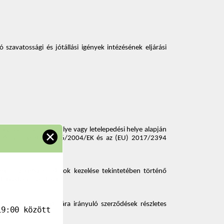
zavatossági és jótállási igények intézésének eljárási 
olgársága, lakóhelye vagy letelepedési helye alapján 
✕
ésről, valamint a 2006/2004/EK és az (EU) 2017/2394 
a személyes adatok kezelése tekintetében történő 
datvédelmi rendelet) 
zolgáltatások nyújtására irányuló szerződések részletes 
9:00 között