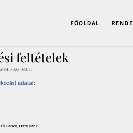
modal-check
FŐOLDAL
RENDE
si feltételek
tól: 2023.04.01.
kozás) adatai: 
k Bence, Erste Bank