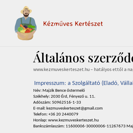
Általános szerződé
www.kezmuveskerteszet.hu – hatályos ettől a nap
Impresszum: a Szolgáltató (Eladó, Vállal
Név: Majzik Bence őstermelő 
Székhely: 2030 Érd, Fényező u. 11. 
Adószám: 50962516-1-33
E-mail: kezmuveskerteszet@gmail.com
Telefon: +36 20 2440079 
Honlap: www.kezmuveskerteszet.hu
Bankszámlaszám: 11600006-30000006-11267673 Majzi