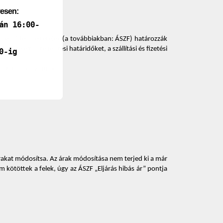
yesen:
án 16:00-
Szerződési Feltételek (a továbbiakban: ÁSZF) határozzák 
eleit, a teljesítési határidőket, a szállítási és fizetési 
0-ig
oztatások nyújtják. 
rakat módosítsa. Az árak módosítása nem terjed ki a már 
kötöttek a felek, úgy az ÁSZF „Eljárás hibás ár” pontja 