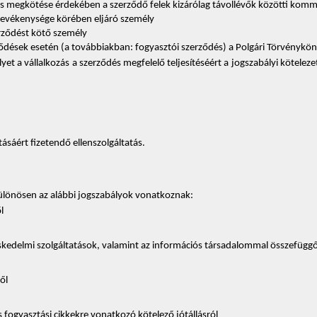
dés megkötése érdekében a szerződő felek kizárólag távollévők közötti kom
i tevékenysége körében eljáró személy
erződést kötő személy 
ződések esetén (a továbbiakban: fogyasztói szerződés) a Polgári Törvényköny
amelyet a vállalkozás a szerződés megfelelő teljesítéséért a jogszabályi köte
atásáért fizetendő ellenszolgáltatás.
különösen az alábbi jogszabályok vonatkoznak: 
l 
eskedelmi szolgáltatások, valamint az információs társadalommal összefüggő
ől 
fogyasztási cikkekre vonatkozó kötelező jótállásról 