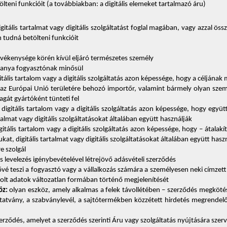
teni funkcióit (a továbbiakban: a digitális elemeket tartalmazó áru) 
gitális tartalmat vagy digitális szolgáltatást foglal magában, vagy azzal öss
 tudná betölteni funkcióit 
tevékenysége körén kívül eljáró természetes személy 
alanya fogyasztónak minősül 
gitális tartalom vagy a digitális szolgáltatás azon képessége, hogy a céljának
ut az Európai Unió területére behozó importőr, valamint bármely olyan sze
át gyártóként tünteti fel 
a digitális tartalom vagy a digitális szolgáltatás azon képessége, hogy együ
rtalmat vagy digitális szolgáltatásokat általában együtt használják 
digitális tartalom vagy a digitális szolgáltatás azon képessége, hogy – átal
kat, digitális tartalmat vagy digitális szolgáltatásokat általában együtt hasz
e szolgál 
s levelezés igénybevételével létrejövő adásvételi szerződés 
ővé teszi a fogyasztó vagy a vállalkozás számára a személyesen neki címze
árolt adatok változatlan formában történő megjelenítését 
öz:
 olyan eszköz, amely alkalmas a felek távollétében – szerződés megkötés
tvány, a szabványlevél, a sajtótermékben közzétett hirdetés megrendelőlap
zerződés, amelyet a szerződés szerinti Áru vagy szolgáltatás nyújtására szerv