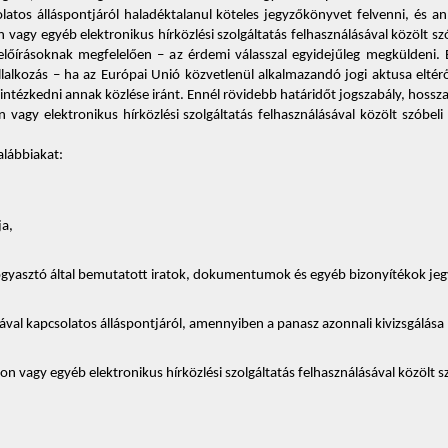
solatos álláspontjáról haladéktalanul köteles jegyzőkönyvet felvenni, és a
 vagy egyéb elektronikus hírközlési szolgáltatás felhasználásával közölt s
 előírásoknak megfelelően – az érdemi válasszal egyidejűleg megküldeni.
 vállalkozás – ha az Európai Unió közvetlenül alkalmazandó jogi aktusa el
ntézkedni annak közlése iránt. Ennél rövidebb határidőt jogszabály, hosszab
on vagy elektronikus hírközlési szolgáltatás felhasználásával közölt szóbel
alábbiakat: 
a, 
 fogyasztó által bemutatott iratok, dokumentumok és egyéb bizonyítékok jeg
ával kapcsolatos álláspontjáról, amennyiben a panasz azonnali kivizsgálása 
n vagy egyéb elektronikus hírközlési szolgáltatás felhasználásával közölt szó