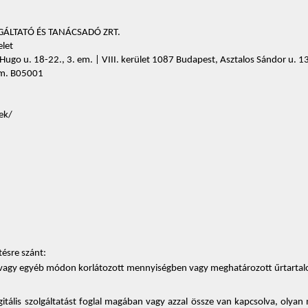
GÁLTATÓ ÉS TANÁCSADÓ ZRT.
elet
 Hugo u. 18-22., 3. em. | VIII. kerület 1087 Budapest, Asztalos Sándor u. 1
 em. B05001
ek/
ésre szánt: 
 vagy egyéb módon korlátozott mennyiségben vagy meghatározott űrtartalomm
gitális szolgáltatást foglal magában vagy azzal össze van kapcsolva, olyan m