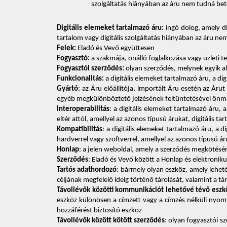
szolgáltatás hiányában az áru nem tudná betöl
Digitális elemeket tartalmazó áru:
 ingó dolog, amely di
tartalom vagy digitális szolgáltatás hiányában az áru nem
Felek:
 Eladó és Vevő együttesen 
Fogyasztó:
 a szakmája, önálló foglalkozása vagy üzleti 
Fogyasztói szerződés:
 olyan szerződés, melynek egyik 
Funkcionalitás:
 a digitális elemeket tartalmazó áru, a di
Gyártó
: az Áru előállítója, importált Áru esetén az Ár
egyéb megkülönböztető jelzésének feltüntetésével önmag
Interoperabilitás
: a digitális elemeket tartalmazó áru, 
eltér attól, amellyel az azonos típusú árukat, digitális ta
Kompatibilitás
: a digitális elemeket tartalmazó áru, a 
hardverrel vagy szoftverrel, amellyel az azonos típusú áru
Honlap
: a jelen weboldal, amely a szerződés megkötésér
Szerződés
: Eladó és Vevő között a Honlap és elektroniku
Tartós adathordozó
: bármely olyan eszköz, amely lehet
céljának megfelelő ideig történő tárolását, valamint a t
Távollévők közötti kommunikációt lehetővé tévő eszk
eszköz különösen a címzett vagy a címzés nélküli nyomta
hozzáférést biztosító eszköz 
Távollévők között kötött szerződés
: olyan fogyasztói s