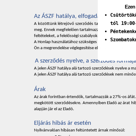
Ezen 
Csütörtök
Az ÁSZF hatálya, elfogadása 
tól 19:00
A közöttünk létrejövő szerződés tartalmát – a vonatkozó
meg. Ennek megfelelően tartalmazza a jelen ÁSZF az Önt és 
Péntekenk
feltételeket, a felelősségi szabályokat, valamint az elállás
Szombatok
A Honlap használatához szükséges azon technikai tájéko
Ön a megrendelése véglegesítése előtt köteles megismern
A szerződés nyelve, a szerződés formája
A jelen ÁSZF hatálya alá tartozó szerződések nyelve a ma
A jelen ÁSZF hatálya alá tartozó szerződések nem minősü
Árak 
Az árak forintban értendők, tartalmazzák a 27%-os áfát.
megkötött szerződésekre. Amennyiben Eladó az árat hibás
alapján jár el az Eladó.
Eljárás hibás ár esetén 
Nyilvánvalóan hibásan feltüntetett árnak minősül: 