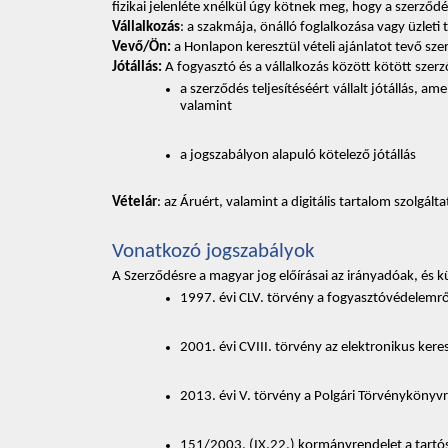
fizikai jelenléte xnélkül úgy kötnek meg, hogy a szerző
Vállalkozás
: a szakmája, önálló foglalkozása vagy üzlet
Vevő/Ön:
 a Honlapon keresztül vételi ajánlatot tevő sz
Jótállás:
 A fogyasztó és a vállalkozás között kötött szer
a szerződés teljesítéséért vállalt jótállás, 
valamint 
a jogszabályon alapuló kötelező jótállás 
Vételár
: az Áruért, valamint a digitális tartalom szolgált
Vonatkozó jogszabályok 
A Szerződésre a magyar jog előírásai az irányadóak, és 
1997. évi CLV. törvény a fogyasztóvédelemrő
2001. évi CVIII. törvény az elektronikus ker
2013. évi V. törvény a Polgári Törvénykönyvr
151/2003. (IX.22.) kormányrendelet a tartós 