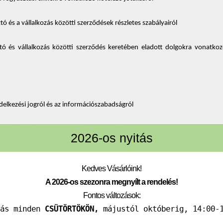
 és a vállalkozás közötti szerződések részletes szabályairól 
 és vállalkozás közötti szerződés keretében eladott dolgokra vonatkozó s
delkezési jogról és az információszabadságról 
8/302 RENDELETE (2018. február 28.) a belső piacon belül a vevő államp
2026-os nyitás
lomkorlátozással és a megkülönböztetés egyéb formáival szembeni fellép
dosításáról 
Kedves Vásárlóink!
016/679 RENDELETE (2016. április 27.) a természetes személyeknek 
áról, valamint a 95/46/EK rendelet hatályon kívül helyezéséről (általános a
A 2026-os szezonra megnyílt a rendelés!
Fontos változások:
adásvételére, valamint a digitális tartalom szolgáltatására és digitális s
tás minden
CSÜTÖRTÖKÖN,
májustól októberig, 14:00-1
 rendelet 