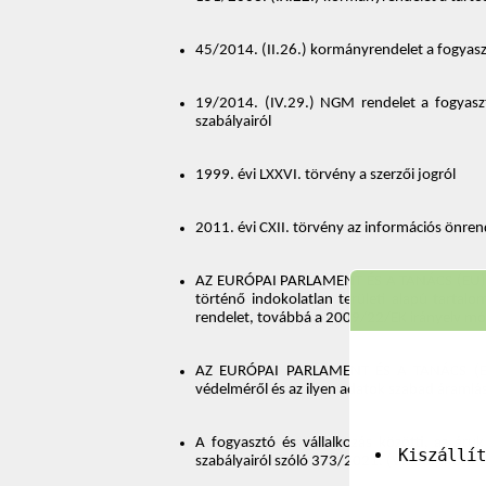
45/2014. (II.26.) kormányrendelet a fogyasztó
19/2014. (IV.29.) NGM rendelet a fogyasztó
szabályairól 
1999. évi LXXVI. törvény a szerzői jogról 
2011. évi CXII. törvény az információs önren
AZ EURÓPAI PARLAMENT ÉS A TANÁCS (EU) 201
történő indokolatlan területi alapú tarta
rendelet, továbbá a 2009/22/EK irányelv mó
AZ EURÓPAI PARLAMENT ÉS A TANÁCS (EU) 2
védelméről és az ilyen adatok szabad áramlás
A fogyasztó és vállalkozás közötti, az áruk 
Kiszállí
szabályairól szóló 373/2021. (VI. 30.) Korm.