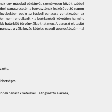
nnak egy másolati példányát személyesen közölt szóbeli 
zóbeli panasz esetén a fogyasztónak legkésőbb 30 napon 
 Egyebekben pedig az írásbeli panaszra vonatkozóan az 
térően nem rendelkezik – a beérkezését követően harminc 
b határidőt törvény állapíthat meg. A panaszt elutasító 
i panaszt a vállalkozás köteles egyedi azonosítószámmal 
yzéke, 
lehetséges, 
beli panasz kivételével – a fogyasztó aláírása, 