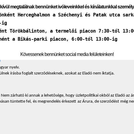
kívül megtalálnak bennünket ivóleveinkkel és kínálatunkkal személ
önként Herceghalmon a Széchenyi és Patak utca sark
-ig
 kötelező érvényű jogszabályok rendelkezései mellett – a jelen Általános 
bennünket illető jogokat és kötelezettségeket, a szerződés létrejöttének feltét
ént Törökbálinton, a termelői piacon 7:30-tól 13:0
i jog gyakorlásának feltételeit. 
nént a Bikás-parki piacon, 6:00-tól 13:00-ig
ztatást, melyet jelen ÁSZF nem tartalmaz, a Honlapon elérhető egyéb tájék
i a jelen ÁSZF rendelkezéseit. 
Kövessenek bennünket social media felületeinken!
 
gyar nyelv. 
lnek írásba foglalt szerződéseknek, azokat az Eladó nem iktatja. 
 Nem zárható ki annak a lehetősége, hogy üzletpolitikai okból az Eladó az á
an tüntette fel, és megrendelés érkezett az Árura, de szerződést még nem 