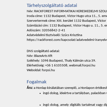
Tárhelyszolgáltató adatai 
Név: RACKFOREST INFORMATIKAI KERESKEDELMI SZOL
Iroda címe: 1132 Budapest, Victor Hugo utca 11., 5. em
Szervertermek címe: XIII. kerület 1132 Budapest, Victor
Számlázási cím: 1132 Budapest, Victor Hugo u. 11., 5.
Adószám: 32056842-2-41
Adatvédelmi tisztviselő: Szűcs Krisztina
https://rackforest.com/kapcsolat/adatvedelmi-iranyelv
DNS szolgáltató adatai: 
Név: BlazeArts Kft 
Székhely: 1096 Budapest, Thaly Kálmán utca 39. 
Elérhetőség: +36 1 6105508, webmail.forpsi.hu 
Weboldal: forpsi.hu
Fogalmak 
Áru:
 a Honlap kínálatában szereplő, a Honlapon értékesít
ingó dolog, ideértve a tartályban, palackban
ingó dolog, amely digitális tartalmat vagy di