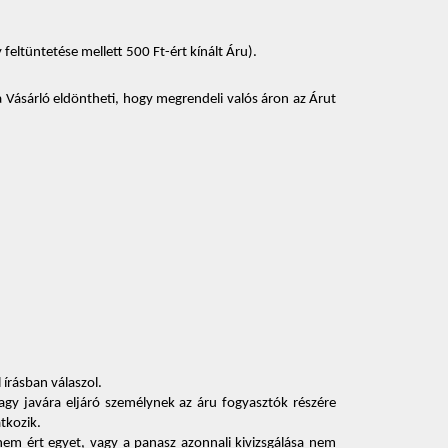
ltüntetése mellett 500 Ft-ért kínált Áru). 
 Vásárló eldöntheti, hogy megrendeli valós áron az Árut 
írásban válaszol. 
agy javára eljáró személynek az áru fogyasztók részére 
tkozik. 
nem ért egyet, vagy a panasz azonnali kivizsgálása nem 