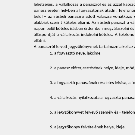
lehetséges, a vállalkozás a panaszról és az azzal kapc
panasz esetén helyben a fogyasztónak átadni. Telefonon
belül – az írásbeli panaszra adott válaszra vonatkozó
alábbiak szerint köteles eljárni. Az írásbeli panaszt a
napon belül köteles írásban érdemben megválaszolni és i
álláspontját a vállalkozás indokolni köteles. A telefon
ellátni. 
A panaszról felvett jegyzőkönyvnek tartalmaznia kell az 
a fogyasztó neve, lakcíme, 
a panasz előterjesztésének helye, ideje, módj
a fogyasztó panaszának részletes leírása, a
a vállalkozás nyilatkozata a fogyasztó panasz
a jegyzőkönyvet felvevő személy és – telefono
a jegyzőkönyv felvételének helye, ideje, 