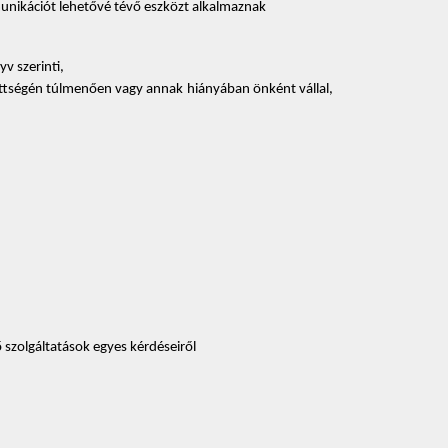
munikációt lehetővé tévő eszközt alkalmaznak 
v szerinti, 
lezettségén túlmenően vagy annak hiányában önként vállal, 
 szolgáltatások egyes kérdéseiről 