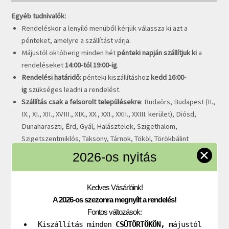
Egyéb tudnivalók:
Rendeléskor a lenyíló menüből kérjük válassza ki azt a
pénteket, amelyre a szállítást várja.
Májustól októberig minden hét
pénteki napján szállítjuk ki
a
rendeléseket
14:00-tól 19:00-ig
.
Rendelési határidő:
pénteki kiszállításhoz
kedd 16:00-
ig
szükséges leadni a rendelést.
Szállítás csak a felsorolt településekre
: Budaörs, Budapest (II.,
IX., XI., XII., XVIII., XIX., XX., XXI., XXII., XXIII. kerület), Diósd,
Dunaharaszti, Érd, Gyál, Halásztelek, Szigethalom,
Szigetszentmiklós, Taksony, Tárnok, Tököl, Törökbálint
Lehetőséget biztosítunk
személyes átvételre is egy átvételi
✕
2026-os nyitás
ponton: Ricotta Deli
Martonvásár
, Emlékezés tere 2, 2462. Itt
péntekenként nyitvatartási időben
8:00-tól 18:00-ig
ingyenesen
lehet átvenni a rendeléseket.
Kedves Vásárlóink!
Rendelés módosításokat csak e-mailen és telefonon fogadunk
A 2026-os szezonra megnyílt a rendelés!
el, a következő szállítási napot megelőző kedd 16:00-ig.
Fontos változások:
Kiszállítás minden
CSÜTÖRTÖKÖN,
májustól