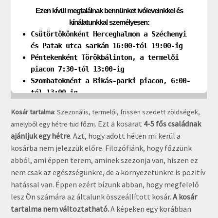
Ezen kívül megtalálnak bennünket ivóleveinkkel és
Családi
KOSÁRBA TESZEM
kínálatunkkal személyesen:
kosár
Csütörtökönként Herceghalmon a Széchenyi
-
és Patak utca sarkán 16:00-tól 19:00-ig
Kategória:
10 alkalmas
10
Péntekenként Törökbálinton, a termelői
alkalom
piacon 7:30-tól 13:00-ig
(kedvezmény:
Szombatoknént a Bikás-parki piacon, 6:00-
20%)
Leírás
tól 13:00-ig
mennyiség
Kosár tartalma
: Szezonális, termelői, frissen szedett zöldségek,
Kövessenek bennünket social media felületeinken!
Ezt a kosarat
4-5 fős családnak
amelyből egy hétre tud főzni.
ajánljuk egy hétre
.
Azt, hogy adott héten mi kerül a
kosárba nem jelezzük előre. Filozófiánk, hogy főzzünk
abból, ami éppen terem, aminek szezonja van, hiszen ez
nem csak az egészségünkre, de a környezetünkre is pozitív
hatással van. Éppen ezért bízunk abban, hogy megfelelő
lesz Ön számára az általunk összeállított kosár.
A kosár
tartalma nem változtatható.
A képeken egy korábban