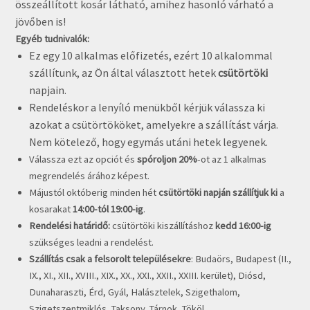
összeállított kosár látható, amihez hasonló várható a
jövőben is!
Egyéb tudnivalók:
Ez egy 10 alkalmas előfizetés, ezért 10 alkalommal
szállítunk, az Ön által választott hetek
csütörtöki
napjain.
Rendeléskor a lenyíló menükből kérjük válassza ki
azokat a csütörtököket, amelyekre a szállítást várja.
Nem kötelező, hogy egymás utáni hetek legyenek.
Válassza ezt az opciót és
spóroljon 20%
-ot az 1 alkalmas
megrendelés árához képest.
Májustól októberig minden hét
csütörtöki
napján szállítjuk ki
a
kosarakat
14:00-tól 19:00-ig
.
Rendelési határidő:
csütörtöki kiszállításhoz
kedd 16:00-ig
szükséges leadni a rendelést.
Szállítás csak a felsorolt településekre
: Budaörs, Budapest (II.,
IX., XI., XII., XVIII., XIX., XX., XXI., XXII., XXIII. kerület), Diósd,
Dunaharaszti, Érd, Gyál, Halásztelek, Szigethalom,
Szigetszentmiklós, Taksony, Tárnok, Tököl,