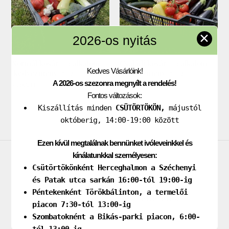
✕
2026-os nyitás
Normál kosár – 3 alkalom
Családi kosár – 3 alkalom
Kedves Vásárlóink!
(kedvezmény: 5%)
(kedvezmény: 5% )
A 2026-os szezonra megnyílt a rendelés!
25360
Ft
39610
Ft
Fontos változások:
Kiszállítás minden
CSÜTÖRTÖKÖN,
májustól
októberig, 14:00-19:00 között
Ezen kívül megtalálnak bennünket ivóleveinkkel és
kínálatunkkal személyesen:
Impresszum
Csütörtökönként Herceghalmon a Széchenyi
és Patak utca sarkán 16:00-tól 19:00-ig
Adatkezelési tájékoztató
Péntekenként Törökbálinton, a termelői
Általános Szerződési Feltételek
piacon 7:30-tól 13:00-ig
Cookie
Szombatoknént a Bikás-parki piacon, 6:00-
tól 13:00-ig