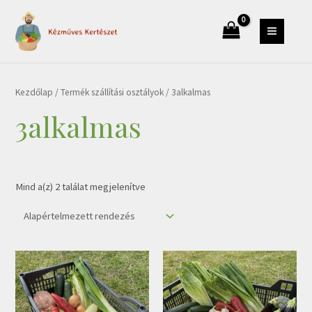
Skip
modal-check
to
MAIN
content
MENU
Kezdőlap
/ Termék szállítási osztályok / 3alkalmas
3alkalmas
Mind a(z) 2 találat megjelenítve